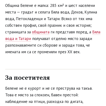
Община Белене е малка: 285 км² и шест населени
места — градът и селата Бяла вода, Деков, Кулина
вода, Петокладенци и Татари. Всяко от тях има
собствен профил, свой празник и своя история;
страницата за
общината
ги представя поред, а
Бяла
вода и Татари
получават отделно място заради
разпознаваемите си сборове и заради това, че
имената им са се променяли през ХХ век.
За посетителя
Белене не е курорт и не се преструва на такъв.
Това е място за спокоен, бавен престой:
наблюдение на птици, разходка по дигата,