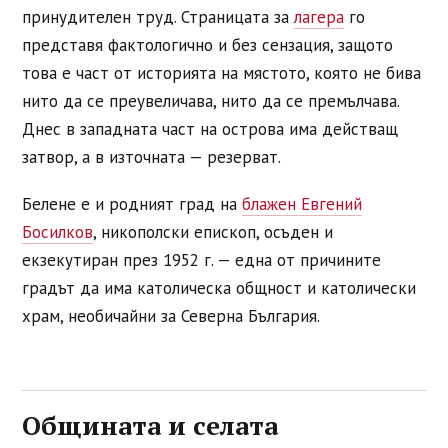
принудителен труд. Страницата за
лагера
го
представя фактологично и без сензация, защото
това е част от историята на мястото, която не бива
нито да се преувеличава, нито да се премълчава.
Днес в западната част на острова има действащ
затвор, а в източната — резерват.
Белене е и родният град на
блажен Евгений
Босилков
, никополски епископ, осъден и
екзекутиран през 1952 г. — една от причините
градът да има католическа общност и католически
храм, необичайни за Северна България.
Общината и селата