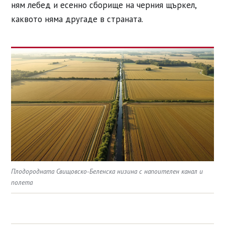
ням лебед и есенно сборище на черния щъркел,
каквото няма другаде в страната.
Плодородната Свищовско-Беленска низина с напоителен канал и
полета