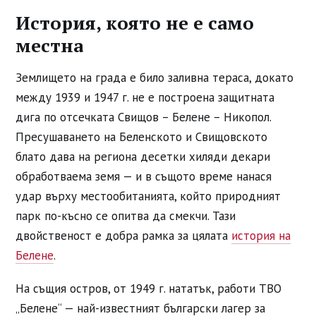
История, която не е само
местна
Землището на града е било заливна тераса, докато
между 1939 и 1947 г. не е построена защитната
дига по отсечката Свищов – Белене – Никопол.
Пресушаването на Беленското и Свищовското
блато дава на региона десетки хиляди декари
обработваема земя — и в същото време нанася
удар върху местообитанията, който природният
парк по-късно се опитва да смекчи. Тази
двойственост е добра рамка за цялата
история на
Белене
.
На същия остров, от 1949 г. нататък, работи ТВО
„Белене“ — най-известният български лагер за