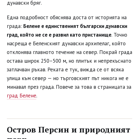
дунавски бряг.
Една подробност обяснява доста от историята на
града:
Белене е единственият български дунавски
град, който не се е развил като пристанище
. Точно
насреща е Беленският дунавски архипелаг, който
отклонява главното течение на север. Покрай града
остава широк 250–500 м, но плитък и непрекъснато
затлачван ръкав. Реката е тук, вижда се от всяка
улица към север — но търговският път никога не е
минавал през града. Повече за това в страницата за
град Белене
.
Остров Персин и природният