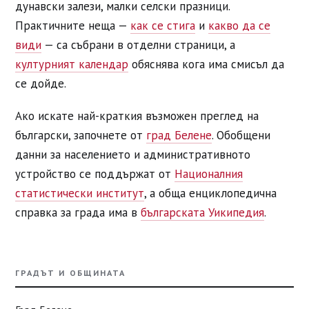
дунавски залези, малки селски празници.
Практичните неща —
как се стига
и
какво да се
види
— са събрани в отделни страници, а
културният календар
обяснява кога има смисъл да
се дойде.
Ако искате най-краткия възможен преглед на
български, започнете от
град Белене
. Обобщени
данни за населението и административното
устройство се поддържат от
Националния
статистически институт
, а обща енциклопедична
справка за града има в
българската Уикипедия
.
ГРАДЪТ И ОБЩИНАТА