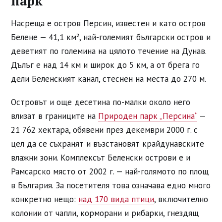
парк
Насреща е остров Персин, известен и като остров
Белене — 41,1 км², най-големият български остров и
деветият по големина на цялото течение на Дунав.
Дълъг е над 14 км и широк до 5 км, а от брега го
дели Беленският канал, стеснен на места до 270 м.
Островът и още десетина по-малки около него
влизат в границите на
Природен парк „Персина“
—
21 762 хектара, обявени през декември 2000 г. с
цел да се съхранят и възстановят крайдунавските
влажни зони. Комплексът Беленски острови е и
Рамсарско място от 2002 г. — най-голямото по площ
в България. За посетителя това означава едно много
конкретно нещо:
над 170 вида птици
, включително
колонии от чапли, корморани и рибарки, гнездящ