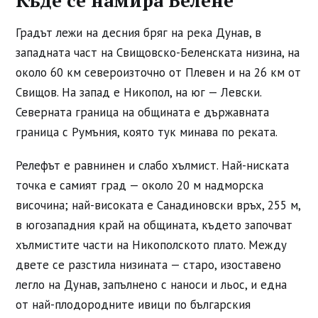
Къде се намира Белене
Градът лежи на десния бряг на река Дунав, в
западната част на Свищовско-Беленската низина, на
около 60 км североизточно от Плевен и на 26 км от
Свищов. На запад е Никопол, на юг — Левски.
Северната граница на общината е държавната
граница с Румъния, която тук минава по реката.
Релефът е равнинен и слабо хълмист. Най-ниската
точка е самият град — около 20 м надморска
височина; най-високата е Санадиновски връх, 255 м,
в югозападния край на общината, където започват
хълмистите части на Никополското плато. Между
двете се разстила низината — старо, изоставено
легло на Дунав, запълнено с наноси и льос, и една
от най-плодородните ивици по българския